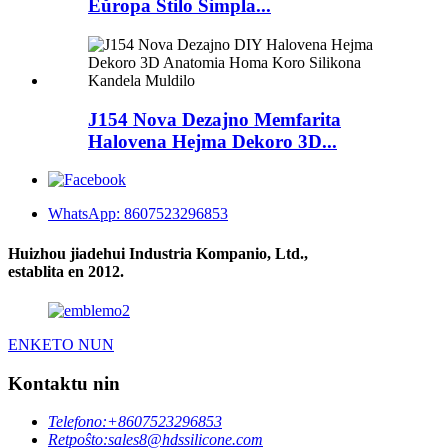
Eŭropa Stilo Simpla...
J154 Nova Dezajno Memfarita
Halovena Hejma Dekoro 3D...
WhatsApp: 8607523296853
Huizhou jiadehui Industria Kompanio, Ltd.,
establita en 2012.
ENKETO NUN
Kontaktu nin
Telefono:
+8607523296853
Retpoŝto:
sales8@hdssilicone.com