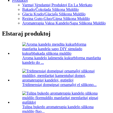
Produktoj
Varmaj Vendantaj Produktoj En La Merkato
Bakado/Ĉokolada Silikona Muldilo
Glacia Krado/Glaciaĵa Silikona Muldilo
Rezina Guto-Gluo/Gipsa Silikona Muldilo
Aromaterapia Vaksa Kandelo/Sapa Silikona Muldilo
Elstaraj produktoj
Aroma kandelo laŭmenda kukurbforma manfarita
kandelo do ...
Tridimensiaj domgipsaj ornamaĵoj el silikono...
Tulipa bukedo aromaterapia kandelo silikona
muldilo fluo...