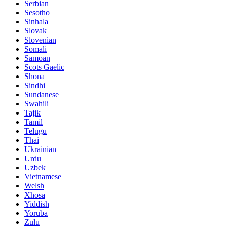
Serbian
Sesotho
Sinhala
Slovak
Slovenian
Somali
Samoan
Scots Gaelic
Shona
Sindhi
Sundanese
Swahili
Tajik
Tamil
Telugu
Thai
Ukrainian
Urdu
Uzbek
Vietnamese
Welsh
Xhosa
Yiddish
Yoruba
Zulu