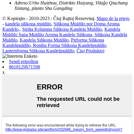
Adreso:
Urbo Huizhou, Distrikto Huiyang, Vilaĝo Qiuchang
Xintang, planto Sha Gangding
© Kopirajto - 2010-2023 : Ĉiuj Rajtoj Rezervitaj.
Mapo de la retejo
-
kandela silikona muldilo
,
Silikona Muldilo por Doma Aroma
Kandelo,
,
Striita Kolumna Silikona Kandela Muldilo
,
Kandela
Muldilo Sapa Muldilo Aroma Kandelo Silikona, Silikona Kandela
Muldilo
,
Kandela Silikona Muldilo
,
Pirforma Silikona
Kandelmuldilo, Romba Forma Silikona Kandelmuldilo,
Lanternforma Silikona Kandelmuldilo
,
Ĉiuj Produktoj
Sendi retpoŝton
8618129671598
x