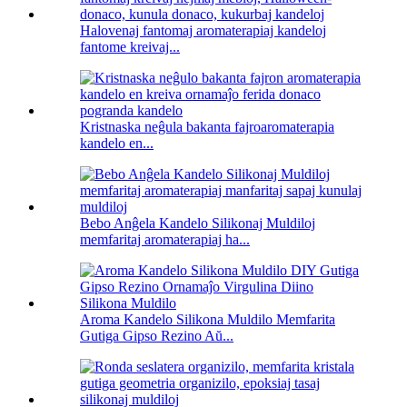
Halovenaj fantomaj aromaterapiaj kandeloj
fantome kreivaj...
Kristnaska neĝula bakanta fajroaromaterapia
kandelo en...
Bebo Anĝela Kandelo Silikonaj Muldiloj
memfaritaj aromaterapiaj ha...
Aroma Kandelo Silikona Muldilo Memfarita
Gutiga Gipso Rezino Aŭ...