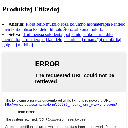
Produktaj Etikedoj
Antaŭa:
Flora serio muldilo roza kolumno aromaterapia kandelo
memfarita lotusa kandelo difuzilo ŝtono silikona muldilo
Sekva:
Tridimensia sukulentaj potplantoj silikona muldilo
memfaritaj aromaterapiaj kandeloj sukulentaj ornamaĵoj manfaritaj
gutgluaj muldiloj